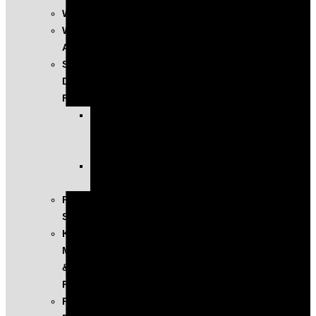
WYSTĄPIENIA
WARSZTATY
AI
SZKOLENIA
DLA
FIRM
KOMPLEKSOWE
PROGRAMY
ROZWOJOWE
EXECUTIVE
EDUCATION
PROGRAM
SINGULARITY
KONFERENCJA
MASTERS
&
ROBOTS
PODCAST