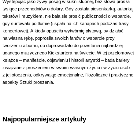
Występując jako żywy posąg w sukni ślubnej, bez słowa prosiła
tysiące przechodniów o dolary. Gdy została piosenkarką, autorką
tekstów i muzykiem, nie bała się prosić publiczności o wsparcie,
gdy surfowała po tłumie (i spała na ich kanapach podczas trasy
koncertowej). A kiedy opuściła wytwórnię płytową, by działać
na własną rękę, poprosiła swoich fanów o wsparcie przy
tworzeniu albumu, co doprowadziło do powstania najbardziej
udanego muzycznego Kickstartera na świecie. W tej przełomowej
książce – manifeście, objawieniu i historii artystki – bada bariery
związane z proszeniem w swoim własnym życiu i w życiu osób
z jej otoczenia, odkrywając emocjonalne, filozoficzne i praktyczne
aspekty Sztuki proszenia.
Najpopularniejsze artykuły