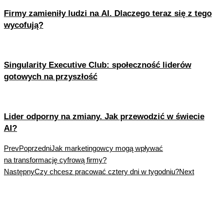
Firmy zamieniły ludzi na AI. Dlaczego teraz się z tego
wycofują?
Singularity Executive Club: społeczność liderów
gotowych na przyszłość
Lider odporny na zmiany. Jak przewodzić w świecie
AI?
Prev
Poprzedni
Jak marketingowcy mogą wpływać
na transformację cyfrową firmy?
Następny
Czy chcesz pracować cztery dni w tygodniu?
Next