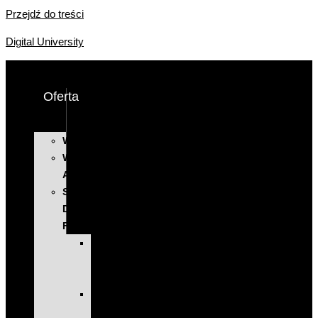
Przejdź do treści
Digital University
Oferta
WYSTĄPIENIA
WARSZTATY
AI
SZKOLENIA
DLA
FIRM
KOMPLEKSOWE
PROGRAMY
ROZWOJOWE
EXECUTIVE
EDUCATION