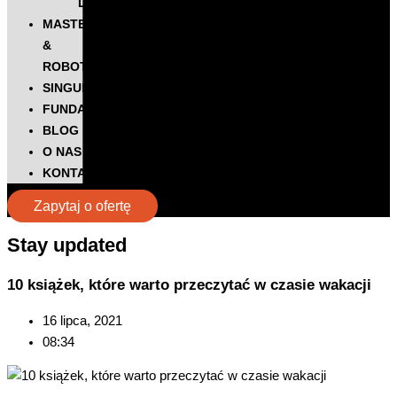
DIGITALKS
MASTERS
&
ROBOTS
SINGULARITY
FUNDACJA
BLOG
O NAS
KONTAKT
Zapytaj o ofertę
Stay updated​
10 książek, które warto przeczytać w czasie wakacji
16 lipca, 2021
08:34