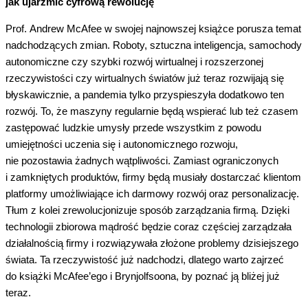
jak ujarzmić cyfrową rewolucję
Prof. Andrew McAfee w swojej najnowszej książce porusza temat
nadchodzących zmian. Roboty, sztuczna inteligencja, samochody
autonomiczne czy szybki rozwój wirtualnej i rozszerzonej
rzeczywistości czy wirtualnych światów już teraz rozwijają się
błyskawicznie, a pandemia tylko przyspieszyła dodatkowo ten
rozwój. To, że maszyny regularnie będą wspierać lub też czasem
zastępować ludzkie umysły przede wszystkim z powodu
umiejętności uczenia się i autonomicznego rozwoju,
nie pozostawia żadnych wątpliwości. Zamiast ograniczonych
i zamkniętych produktów, firmy będą musiały dostarczać klientom
platformy umożliwiające ich darmowy rozwój oraz personalizację.
Tłum z kolei zrewolucjonizuje sposób zarządzania firmą. Dzięki
technologii zbiorowa mądrość będzie coraz częściej zarządzała
działalnością firmy i rozwiązywała złożone problemy dzisiejszego
świata. Ta rzeczywistość już nadchodzi, dlatego warto zajrzeć
do książki McAfee’ego i Brynjolfsoona, by poznać ją bliżej już
teraz.