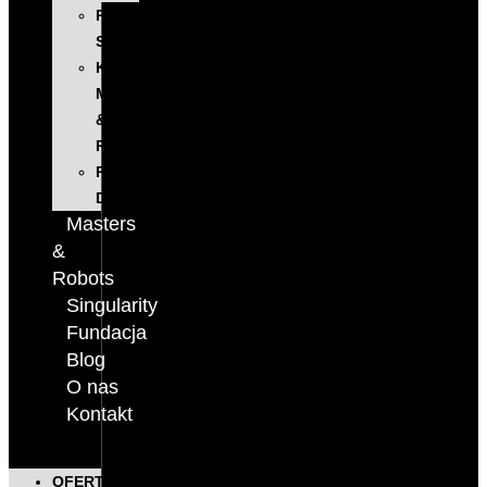
PROGRAM
SINGULARITY
KONFERENCJA
MASTERS
&
ROBOTS
PODCAST
DIGITALKS
Masters
&
Robots
Singularity
Fundacja
Blog
O nas
Kontakt
OFERTA