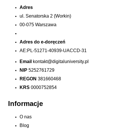
Adres
ul. Senatorska 2 (Workin)
00-075 Warszawa
Adres do e-doręczeń
AE:PL-51271-40939-UACCD-31
Email
kontakt@digitaluniversity.pl
NIP
5252761729
REGON
381660468
KRS
0000752854
Informacje
O nas
Blog