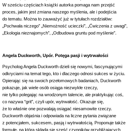
W sześciu częściach książki autorka pomaga nam przejść
proces, jakim jest zmiana naszego myślenia, ale i podejścia
do tematu. Można to zauważyć już w tytułach rozdziałów:
„Pochwała niczego” „Niemożność ucieczki”, „Ćwiczenia z uwagi”,
„Ekologia nieznajomych”, „Odbudowa gruntu pod myślenie”.
Angela Duckworth, Upór. Potęga pasji i wytrwałości
Psycholog Angela Duckworth dzieli się nowymi, fascynującymi
odkryciami na temat tego, kto i dlaczego odnosi sukces w życiu.
Opierając się na swoich przełomowych badaniach, Duckworth
pokazuje, jak wiele osób osiąga niezwykłe rzeczy,
nie tylko polegając na wrodzonym talencie, ale praktykując coś,
co nazywa “grit”, czyli upór, wytrwałość. Okazuje się,
że to właśnie one pozwalają osiągać niesamowite rzeczy.
Duckworth objaśnia i odpowiada na liczne pytania związane
z potencjałem, sukcesem, pasją i wytrwałością. Proponuje także
formułę, na którą składa się sześć czynników przybliżających