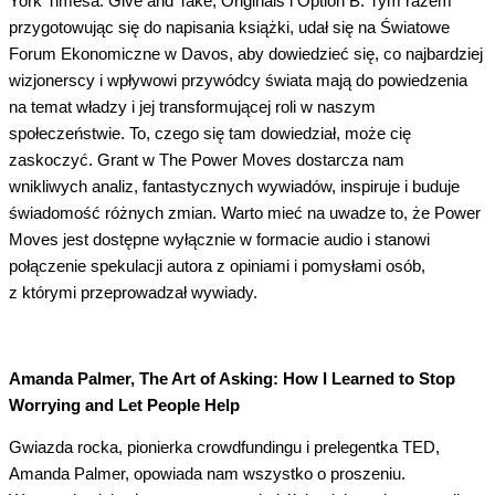
York Timesa: Give and Take, Originals i Option B. Tym razem
przygotowując się do napisania książki, udał się na Światowe
Forum Ekonomiczne w Davos, aby dowiedzieć się, co najbardziej
wizjonerscy i wpływowi przywódcy świata mają do powiedzenia
na temat władzy i jej transformującej roli w naszym
społeczeństwie. To, czego się tam dowiedział, może cię
zaskoczyć. Grant w The Power Moves dostarcza nam
wnikliwych analiz, fantastycznych wywiadów, inspiruje i buduje
świadomość różnych zmian. Warto mieć na uwadze to, że Power
Moves jest dostępne wyłącznie w formacie audio i stanowi
połączenie spekulacji autora z opiniami i pomysłami osób,
z którymi przeprowadzał wywiady.
Amanda Palmer, The Art of Asking: How I Learned to Stop
Worrying and Let People Help
Gwiazda rocka, pionierka crowdfundingu i prelegentka TED,
Amanda Palmer, opowiada nam wszystko o proszeniu.