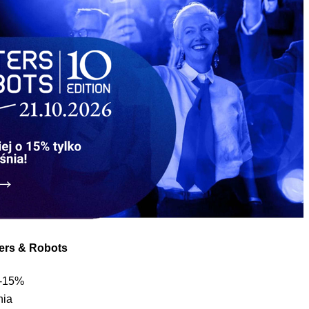
ters & Robots
 -15%
nia