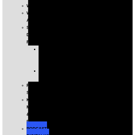
WYSTĄPIENIA
WARSZTATY
AI
SZKOLENIA
DLA
FIRM
KOMPLEKSOWE
PROGRAMY
ROZWOJOWE
EXECUTIVE
EDUCATION
PROGRAM
SINGULARITY
KONFERENCJA
MASTERS
&
ROBOTS
PODCAST