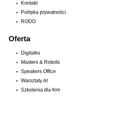
Kontakt
Polityka prywatności
RODO
Oferta
Digitalks
Masters & Robots
Speakers Office
Warsztaty AI
Szkolenia dla firm
Let's complete your application:
First Name:
Last Name:
Applicant Email: