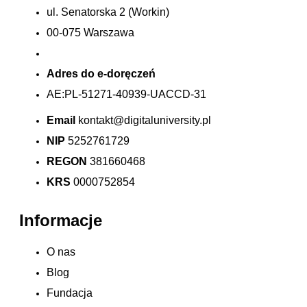
ul. Senatorska 2 (Workin)
00-075 Warszawa
Adres do e-doręczeń
AE:PL-51271-40939-UACCD-31
Email
kontakt@digitaluniversity.pl
NIP
5252761729
REGON
381660468
KRS
0000752854
Informacje
O nas
Blog
Fundacja