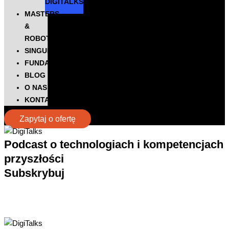
DIGITALKS
MASTERS
&
ROBOTS
SINGULARITY
FUNDACJA
BLOG
O NAS
KONTAKT
Zapytaj o ofertę
Podcast
o technologiach i kompetencjach
przyszłości
Subskrybuj