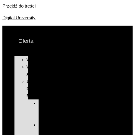
Przejdź do treści
Digital University
Oferta
WYSTĄPIENIA
WARSZTATY
AI
SZKOLENIA
DLA
FIRM
KOMPLEKSOWE
PROGRAMY
ROZWOJOWE
EXECUTIVE
EDUCATION