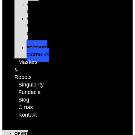
PROGRAM
SINGULARITY
KONFERENCJA
MASTERS
&
ROBOTS
PODCAST
DIGITALKS
Masters
&
Robots
Singularity
Fundacja
Blog
O nas
Kontakt
OFERTA