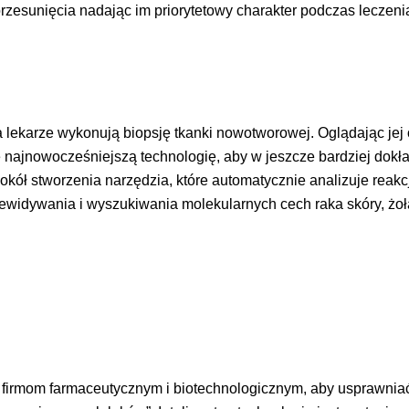
przesunięcia nadając im priorytetowy charakter podczas leczeni
 lekarze wykonują biopsję tkanki nowotworowej. Oglądając jej
 najnowocześniejszą technologię, aby w jeszcze bardziej dokła
kół stworzenia narzędzia, które automatycznie analizuje reak
ywania i wyszukiwania molekularnych cech raka skóry, żołądka, 
m firmom farmaceutycznym i biotechnologicznym, aby usprawni