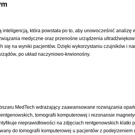
nym
ną inteligencją, która powstała po to, aby unowocześnić anali
 rozwiązania medyczne oraz przenośne urządzenia ultradźwiękow
się na wyniki pacjentów. Dzięki wykorzystaniu czujników i nano
narządów, po układ naczyniowo-krwionośny.
obszaru MedTech wdrażający zaawansowane rozwiązania oparte n
rentgenowskich, tomografii komputerowej i rezonansie magnet
entyfikuje nieprawidłowości na zdjęciach rentgenowskich klatk
wany do tomografii komputerowej u pacjentów z podejrzeniem 