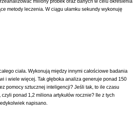
 przeanalizować miliony próbek oraz danych w celu określenia
ujące metody leczenia. W ciągu ułamku sekundy wykonuję
j całego ciała. Wykonują między innymi całościowe badania
i wiele więcej. Tak głęboka analiza generuje ponad 150
 pomocy sztucznej inteligencji? Jeśli tak, to ile czasu
czyli ponad 1,2 miliona artykułów rocznie? Ile z tych
kiedykolwiek napisano.