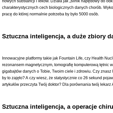
nowych substancji i leków. Działa jak „silnik napędowy do od
charakterystycznych cech biologicznych danych chorób. Wykor
pracę do której normalnie potrzeba by było 5000 osób.
Sztuczna inteligencja, a duże zbiory 
Innowacyjne platformy takie jak Fountain Life, czy Health Nu
rezonansem magnetycznym, tomografię komputerową tętnic wi
gigabajtów danych o Tobie, Twoim ciele i zdrowiu. Czy znasz le
by to zajęło? A czy wiesz, że statystycznie co 26 sekund pojaw
artykułów przeczyta Twój doktor? Dla porównania twój lekarz 
Sztuczna inteligencja, a operacje chi