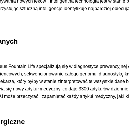
krywania nowych leków”. Inteligentna technologia jest w stanie
zystując sztuczną inteligencję identyfikuje najbardziej obiec
danych
cleus Fountain Life specjalizują się w diagnostyce prewencyjne
eńcowych, sekwencjonowanie całego genomu, diagnostykę krwi 
karza, który byłby w stanie zinterpretować te wszystkie dane bez
ia się nowy artykuł medyczny, co daje 3300 artykułów dziennie, 
AI może przeczytać i zapamiętać każdy artykuł medyczny, jaki 
rurgiczne