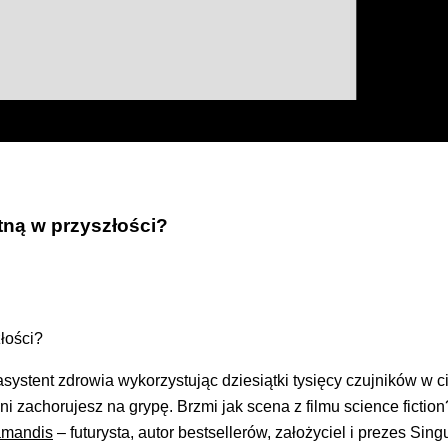
tną w przyszłości?
asystent zdrowia wy
korzystując dziesiątki tysięcy czujników 
i zachorujesz na grypę. Brzmi jak scena z filmu science fiction
amandis
– futurysta, autor bestsellerów, założyciel i prezes Sin