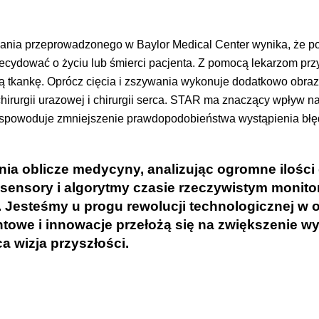
adania przeprowadzonego w Baylor Medical Center wynika, że 
ecydować o życiu lub śmierci pacjenta. Z pomocą lekarzom przy
iętą tkankę. Oprócz cięcia i zszywania wykonuje dodatkowo obr
rurgii urazowej i chirurgii serca. STAR ma znaczący wpływ na 
 spowoduje zmniejszenie prawdopodobieństwa wystąpienia błęd
ienia oblicze medycyny, analizując ogromne ilośc
, sensory i algorytmy czasie rzeczywistym monito
a. Jesteśmy u progu rewolucji technologicznej w
owe i innowacje przełożą się na zwiększenie wy
a wizja przyszłości.