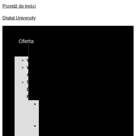
Przejdź do treści
Digital University
Oferta
WYSTĄPIENIA
WARSZTATY
AI
SZKOLENIA
DLA
FIRM
KOMPLEKSOWE
PROGRAMY
ROZWOJOWE
EXECUTIVE
EDUCATION