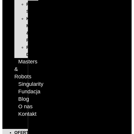
PROGRAM
SINGULARITY
KONFERENCJA
MASTERS
&
ROBOTS
PODCAST
DIGITALKS
Masters
&
Robots
Singularity
Fundacja
Blog
O nas
Kontakt
OFERTA