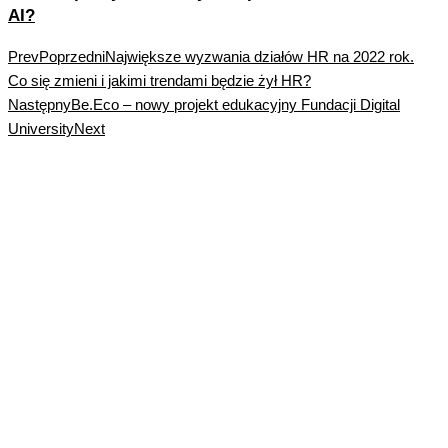
AI?
Prev
Poprzedni
Największe wyzwania działów HR na 2022 rok.
Co się zmieni i jakimi trendami będzie żył HR?
Następny
Be.Eco – nowy projekt edukacyjny Fundacji Digital
University
Next