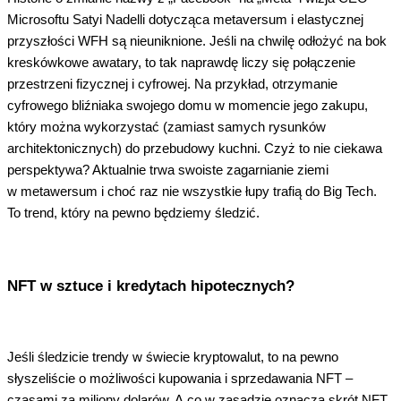
Microsoftu Satyi Nadelli dotycząca metaversum i elastycznej
przyszłości WFH są nieuniknione. Jeśli na chwilę odłożyć na bok
kreskówkowe awatary, to tak naprawdę liczy się połączenie
przestrzeni fizycznej i cyfrowej. Na przykład, otrzymanie
cyfrowego bliźniaka swojego domu w momencie jego zakupu,
który można wykorzystać (zamiast samych rysunków
architektonicznych) do przebudowy kuchni. Czyż to nie ciekawa
perspektywa? Aktualnie trwa swoiste zagarnianie ziemi
w metawersum i choć raz nie wszystkie łupy trafią do Big Tech.
To trend, który na pewno będziemy śledzić.
NFT w sztuce i kredytach hipotecznych?
Jeśli śledzicie trendy w świecie kryptowalut, to na pewno
słyszeliście o możliwości kupowania i sprzedawania NFT –
czasami za miliony dolarów. A co w zasadzie oznacza skrót
NFT