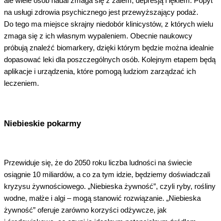
ale wiele osób nadal zmaga się z żalem, depresją i lękiem. Popyt
na usługi zdrowia psychicznego jest przewyższający podaż.
Do tego ma miejsce skrajny niedobór klinicystów, z których wielu
zmaga się z ich własnym wypaleniem. Obecnie naukowcy
próbują znaleźć biomarkery, dzięki którym będzie można idealnie
dopasować leki dla poszczególnych osób. Kolejnym etapem będą
aplikacje i urządzenia, które pomogą ludziom zarządzać ich
leczeniem.
Niebieskie pokarmy
Przewiduje się, że do 2050 roku liczba ludności na świecie
osiągnie 10 miliardów, a co za tym idzie, będziemy doświadczali
kryzysu żywnościowego. „Niebieska żywność”, czyli ryby, rośliny
wodne, małże i algi – mogą stanowić rozwiązanie. „Niebieska
żywność” oferuje zarówno korzyści odżywcze, jak