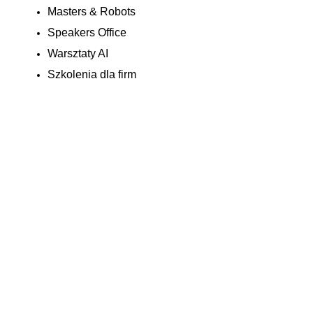
Masters & Robots
Speakers Office
Warsztaty AI
Szkolenia dla firm
Let's complete your application:
First Name:
Last Name:
Applicant Email:
Phone Number:
Job Title:
Job Level
Company or Organization