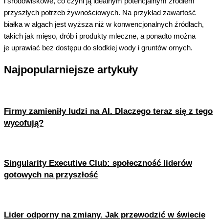
i środowiskowe, co czyni ją idealnym potencjalnym źródłem
przyszłych potrzeb żywnościowych. Na przykład zawartość
białka w algach jest wyższa niż w konwencjonalnych źródłach,
takich jak mięso, drób i produkty mleczne, a ponadto można
je uprawiać bez dostępu do słodkiej wody i gruntów ornych.
Najpopularniejsze artykuły
Firmy zamieniły ludzi na AI. Dlaczego teraz się z tego
wycofują?
Singularity Executive Club: społeczność liderów
gotowych na przyszłość
Lider odporny na zmiany. Jak przewodzić w świecie