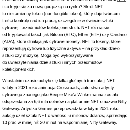
i co kryje się za nową gorączką na rynku? Skrót NFT
to niezamienny token (non-fungible token), który daje twórcom
treści kontrolę nad ich pracą, szczególnie w świecie sztuki
cyfrowej i przedmiotów kolekcjonerskich. NFT różnią się
od kryptowalut takich jak Bitcoin (BTC), Ether (ETH) czy Cardano
(ADA), które działają jak cyfrowe monety. NFT to tokeny, które
reprezentują cyfrowe lub fizyczne aktywa – na przykład dzieło
sztuki czy muzykę. Mogą być wykorzystywane
do uwierzytelniania dzieł sztuki i innych przedmiotów
kolekcjonerskich.
W ostatnim czasie odbyło się kilka głośnych transakcji NFT:
w lutym 2021 roku animacja Crossroads, autorstwa artysty
cyfrowego znanego jako Beeple Mike’a Winkelmanna została
odsprzedana za 6,6 mln dolarów na platformie NFT o nazwie Nifty
Gateway. Artystka Grimes przeprowadziła w lutym 2021 roku
aukcję dzieł sztuki NFT o wartości 6 milionów dolarów, sprzedając
10 prac w mniej niż 20 minut na wspomnianej Nifty Gateway.