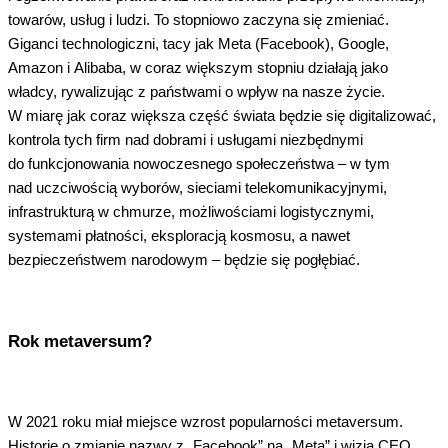
towarów, usług i ludzi. To stopniowo zaczyna się zmieniać.
Giganci technologiczni, tacy jak Meta (Facebook), Google,
Amazon i Alibaba, w coraz większym stopniu działają jako
władcy, rywalizując z państwami o wpływ na nasze życie.
W miarę jak coraz większa część świata będzie się digitalizować,
kontrola tych firm nad dobrami i usługami niezbędnymi
do funkcjonowania nowoczesnego społeczeństwa – w tym
nad uczciwością wyborów, sieciami telekomunikacyjnymi,
infrastrukturą w chmurze, możliwościami logistycznymi,
systemami płatności, eksploracją kosmosu, a nawet
bezpieczeństwem narodowym – będzie się pogłębiać.
Rok metaversum?
W 2021 roku miał miejsce wzrost popularności metaversum.
Historie o zmianie nazwy z „Facebook” na „Meta” i wizja CEO