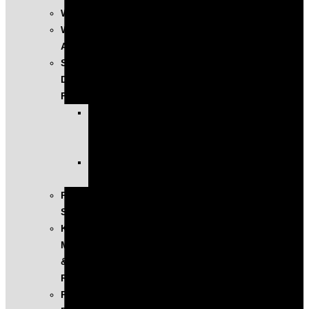
WYSTĄPIENIA
WARSZTATY
AI
SZKOLENIA
DLA
FIRM
KOMPLEKSOWE
PROGRAMY
ROZWOJOWE
EXECUTIVE
EDUCATION
PROGRAM
SINGULARITY
KONFERENCJA
MASTERS
&
ROBOTS
PODCAST