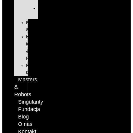
ROZWOJOWE
EXECUTIVE
EDUCATION
PROGRAM
SINGULARITY
KONFERENCJA
MASTERS
&
ROBOTS
PODCAST
DIGITALKS
Masters
&
Robots
Singularity
Fundacja
Blog
O nas
Kontakt