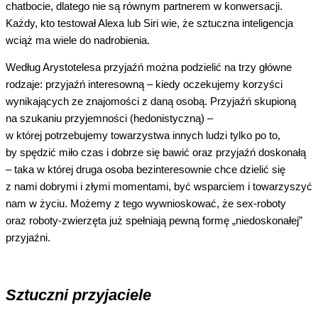
chatbocie, dlatego nie są równym partnerem w konwersacji.
Każdy, kto testował Alexa lub Siri wie, że sztuczna inteligencja
wciąż ma wiele do nadrobienia.
Według Arystotelesa przyjaźń można podzielić na trzy główne
rodzaje: przyjaźń interesowną – kiedy oczekujemy korzyści
wynikających ze znajomości z daną osobą. Przyjaźń skupioną
na szukaniu przyjemności (hedonistyczną) –
w której potrzebujemy towarzystwa innych ludzi tylko po to,
by spędzić miło czas i dobrze się bawić oraz przyjaźń doskonałą
– taka w której druga osoba bezinteresownie chce dzielić się
z nami dobrymi i złymi momentami, być wsparciem i towarzyszyć
nam w życiu. Możemy z tego wywnioskować, że sex-roboty
oraz roboty-zwierzęta już spełniają pewną formę „niedoskonałej”
przyjaźni.
Sztuczni przyjaciele