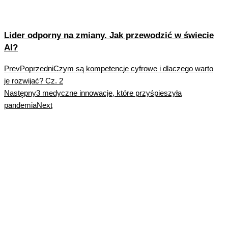
Lider odporny na zmiany. Jak przewodzić w świecie
AI?
Prev
Poprzedni
Czym są kompetencje cyfrowe i dlaczego warto
je rozwijać? Cz. 2
Następny
3 medyczne innowacje, które przyśpieszyła
pandemia
Next