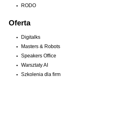
RODO
Oferta
Digitalks
Masters & Robots
Speakers Office
Warsztaty AI
Szkolenia dla firm
Let's complete your application:
First Name:
Last Name:
Applicant Email: