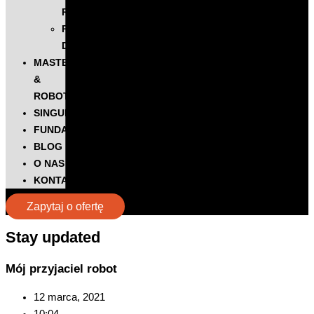
ROBOTS
PODCAST
DIGITALKS
MASTERS
&
ROBOTS
SINGULARITY
FUNDACJA
BLOG
O NAS
KONTAKT
Zapytaj o ofertę
Stay updated​
Mój przyjaciel robot
12 marca, 2021
10:04