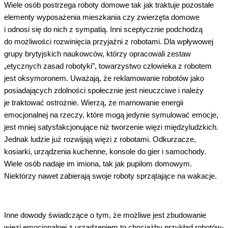
Wiele osób postrzega roboty domowe tak jak traktuje pozostałe
elementy wyposażenia mieszkania czy zwierzęta domowe
i odnosi się do nich z sympatią. Inni sceptycznie podchodzą
do możliwości rozwinięcia przyjaźni z robotami. Dla wpływowej
grupy brytyjskich naukowców, którzy opracowali zestaw
„etycznych zasad robotyki”, towarzystwo człowieka z robotem
jest oksymoronem. Uważają, że reklamowanie robotów jako
posiadających zdolności społecznie jest nieuczciwe i należy
je traktować ostrożnie. Wierzą, że marnowanie energii
emocjonalnej na rzeczy, które mogą jedynie symulować emocje,
jest mniej satysfakcjonujące niż tworzenie więzi międzyludzkich.
Jednak
ludzie już rozwijają więzi z robotami. Odkurzacze,
kosiarki, urządzenia kuchenne, konsole do gier i samochody.
Wiele osób nadaje im imiona, tak jak pupilom domowym.
Niektórzy nawet zabierają swoje roboty sprzątające na wakacje.
Inne dowody świadczące o tym, że możliwe jest zbudowanie
więzi emocjonalnej z urządzeniem to chociażby przykład robotów-