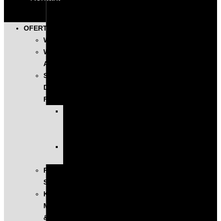
OFERTA
WYSTĄPIENIA
WARSZTATY
AI
SZKOLENIA
DLA
FIRM
KOMPLEKSOWE
PROGRAMY
ROZWOJOWE
EXECUTIVE
EDUCATION
PROGRAM
SINGULARITY
KONFERENCJA
MASTERS
&