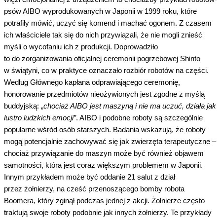
psów AIBO wyprodukowanych w Japonii w 1999 roku, które
potrafiły mówić, uczyć się komend i machać ogonem. Z czasem
ich właściciele tak się do nich przywiązali, że nie mogli znieść
myśli o wycofaniu ich z produkcji. Doprowadziło
to do zorganizowania oficjalnej ceremonii pogrzebowej Shinto
w świątyni, co w praktyce oznaczało rozbiór robotów na części.
Według Głównego kapłana odprawiającego ceremonię,
honorowanie przedmiotów nieożywionych jest zgodne z myślą
buddyjską: „
chociaż AIBO jest maszyną i nie ma uczuć, działa jak
lustro ludzkich emocji”
. AIBO i podobne roboty są szczególnie
popularne wśród osób starszych. Badania wskazują, że roboty
mogą potencjalnie zachowywać się jak zwierzęta terapeutyczne –
chociaż przywiązanie do maszyn może być również objawem
samotności, która jest coraz większym problemem w Japonii.
Innym przykładem może być oddanie 21 salut z dział
przez żołnierzy, na cześć przenoszącego bomby robota
Boomera, który zginął podczas jednej z akcji. Żołnierze często
traktują swoje roboty podobnie jak innych żołnierzy. Te przykłady