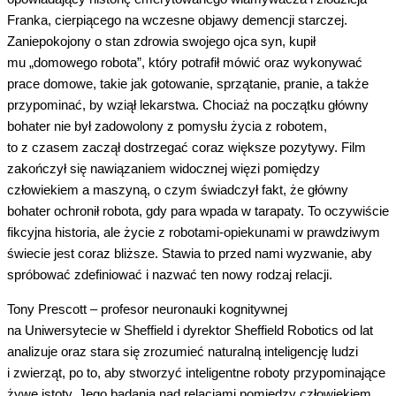
Franka, cierpiącego na wczesne objawy demencji starczej.
Zaniepokojony o stan zdrowia swojego ojca syn, kupił
mu „domowego robota”, który potrafił mówić oraz wykonywać
prace domowe, takie jak gotowanie, sprzątanie, pranie, a także
przypominać, by wziął lekarstwa. Chociaż na początku główny
bohater nie był zadowolony z pomysłu życia z robotem,
to z czasem zaczął dostrzegać coraz większe pozytywy. Film
zakończył się nawiązaniem widocznej więzi pomiędzy
człowiekiem a maszyną, o czym świadczył fakt, że główny
bohater ochronił robota, gdy para wpada w tarapaty. To oczywiście
fikcyjna historia, ale życie z robotami-opiekunami w prawdziwym
świecie jest coraz bliższe. Stawia to przed nami wyzwanie, aby
spróbować zdefiniować i nazwać ten nowy rodzaj relacji.
Tony Prescott – profesor neuronauki kognitywnej
na Uniwersytecie w Sheffield i dyrektor Sheffield Robotics od lat
analizuje oraz stara się zrozumieć naturalną inteligencję ludzi
i zwierząt, po to, aby stworzyć inteligentne roboty przypominające
żywe istoty. Jego badania nad relacjami pomiędzy człowiekiem,