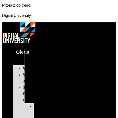
Przejdź do treści
Digital University
Oferta
WYSTĄPIENIA
WARSZTATY
AI
SZKOLENIA
DLA
FIRM
KOMPLEKSOWE
PROGRAMY