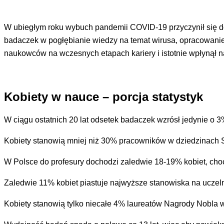
W ubiegłym roku wybuch pandemii COVID-19 przyczynił się do 
badaczek w pogłębianie wiedzy na temat wirusa, opracowanie 
naukowców na wczesnych etapach kariery i istotnie wpłynął n
Kobiety w nauce – porcja statystyk
W ciągu ostatnich 20 lat odsetek badaczek wzrósł jedynie o 3
Kobiety stanowią mniej niż 30% pracowników w dziedzinach
W Polsce do profesury dochodzi zaledwie 18-19% kobiet, cho
Zaledwie 11% kobiet piastuje najwyższe stanowiska na uczel
Kobiety stanowią tylko niecałe 4% laureatów Nagrody Nobla w