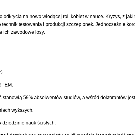
odkrycia na nowo wiodącej roli kobiet w nauce. Kryzys, z jak
technik testowania i produkcji szczepionek. Jednocześnie koro
a ich zawodowe losy.
%.
 STEM.
ć stanowią 59% absolwentów studiów, a wśród doktorantów jest
niach wyższych.
 dziedzinie nauk ścisłych.