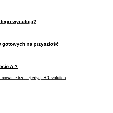
z tego wycofują?
ów gotowych na przyszłość
ecie AI?
umowanie trzeciej edycji HRevolution