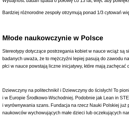
Wydajność badań spada o połowę co 13 lat, więc aby powięks
Bardziej różnorodne zespoły otrzymują ponad 1/3 cytowań wię
Młode naukowczynie w Polsce
Stereotypy dotyczące postrzegania kobiet w nauce wciąż są 
badanych uważa, że to mężczyźni lepiej pasują do zawodu na
płci w nauce powstają liczne inicjatywy, które mają zachęcać
Dziewczyny na politechniki! i Dziewczyny do ścisłych! To pion
i w Europie Środkowo-Wschodniej. Podobnie jak Lean in STEM c
i wyrównywania szans. Fundacja na rzecz Nauki Polskiej już
naukowców wychowujących małe dzieci lub oczekujących naro