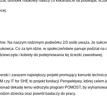
zać dorobek naukowy należy co kilkanaście lat podwajać liczb
cej.
silne. Na naszym rodzimym podwórku 2/3 osób uważa, że sukces
ukowca. Co za tym idzie, w społeczeństwie panuje podział na
 dziewczęta i kobiety do podejmowania tej ścieżki zawodowej.
ierski i zarazem największy projekt promujący kierunki technicz
zy IT for SHE to projekt fundacji Perspektywy, której celem j
 ponad dekadę temu wdrożyła program POMOST, by wyhamować pr
dzin dziecka oraz powrót badaczy do pracy.