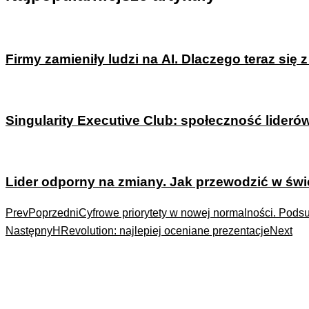
Firmy zamieniły ludzi na AI. Dlaczego teraz się 
Singularity Executive Club: społeczność lider
Lider odporny na zmiany. Jak przewodzić w świ
Prev
Poprzedni
Cyfrowe priorytety w nowej normalności. Pods
Następny
HRevolution: najlepiej oceniane prezentacje
Next