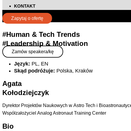
KONTAKT
Zapytaj o ofertę
#Human & Tech Trends
#Leadership & Motivation
Zamów speakera/kę
Język:
PL, EN
Skąd podróżuje:
Polska, Kraków
Agata
Kołodziejczyk
Dyrektor Projektów Naukowych w A
stro Tech i Bioastronautyc
Współzałożyciel Analog
Astronaut
Training Center
Bio