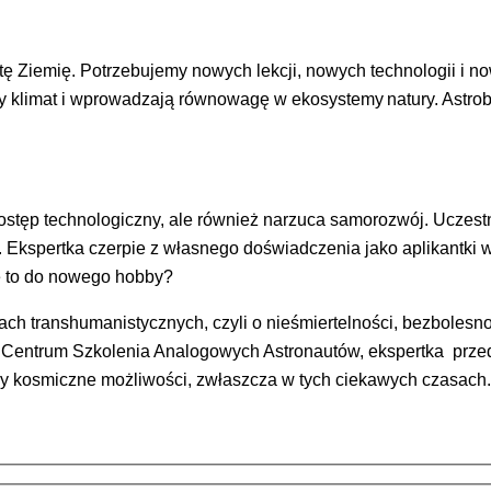
ę Ziemię. Potrzebujemy nowych lekcji, nowych technologii i 
wy klimat i wprowadzają równowagę w ekosystemy natury. Astrob
ostęp technologiczny, ale również narzuca samorozwój. Uczestn
kspertka czerpie z własnego doświadczenia jako aplikantki w
e to do nowego hobby?
ach transhumanistycznych, czyli o nieśmiertelności, bezbolesno
entrum Szkolenia Analogowych Astronautów, ekspertka przedst
my kosmiczne możliwości, zwłaszcza w tych ciekawych czasach.