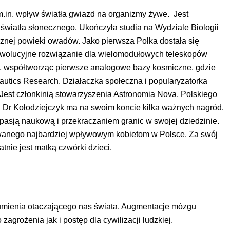
 m.in. wpływ światła gwiazd na organizmy żywe. Jest
światła słonecznego. Ukończyła studia na Wydziale Biologii
rznej powieki owadów. Jako pierwsza Polka dostała się
wolucyjne rozwiązanie dla wielomodułowych teleskopów
aju, współtworząc pierwsze analogowe bazy kosmiczne, gdzie
autics
Research
. Działaczka społeczna i popularyzatorka
. Jest członkinią stowarzyszenia Astronomia Nova, Polskiego
. Dr Kołodziejczyk ma na swoim koncie kilka ważnych nagród.
asją naukową i przekraczaniem granic w swojej dziedzinie.
anego najbardziej wpływowym kobietom w Polsce. Za swój
tnie jest matką czwórki dzieci.
zumienia otaczającego nas świata. Augmentacje mózgu
grożenia jak i postęp dla cywilizacji ludzkiej.