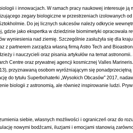
obiologii i innowacjach. W ramach pracy naukowej interesuje ją
izującego zegary biologiczne w przestrzeniach izolowanych od 
 Sztokholmie. Do jej licznych sukcesów należy odkrycie wewnęt
, gdzie jako ekspertka w dziedzinie
biomimetyki
opracowała re
ztów wyniesienia nad ziemię. Szczególnie zasłużyła się dla kr
az z partnerem zarządza własną firmą Astro Tech and
Bioastron
zieży i nauczycieli oraz pisania artykułów na temat astronomii
arch
Centre oraz prywatnej agencji kosmicznej
Valles
Marineris
13), przyznawaną osobom wyróżniającym się ponadprzeciętną p
cję do tytułu
Superbohaterki
„Wysokich Obcasów” 2017, nadaw
ie biologii z astronomią, ale również inspirowanie ludzi. Prywa
umienia siebie, własnych możliwości i ograniczeń oraz do ro
lację nowymi bodźcami, iluzjami i emocjami stanowią zarówno za