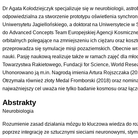
Dr Agata Kołodziejczyk specjalizuje się w neurobiologii, astr
odpowiedzialna za stworzenie prototypu oświetlenia synchron
Uniwersytetu Jagiellońskiego, a doktorat na Uniwersytecie w
do Advanced
Concepts
Team Europejskiej Agencji Kosmicznej
orbitalnych polegające na zmniejszeniu ich ciężaru oraz kos
przeprowadza się symulacje misji pozaziemskich. Obecnie wr
nauki. Pasję naukową realizuje także w ramach zajęć dla młod
Towarzystwa Rakietowego, Fundacji for Science, World
Rese
Uhonorowano ją m.in. Nagrodą imienia Artura
Rojszczaka
(20
Otrzymała również złoty Medal Fromborski (2018) oraz nomina
najważniejszy cel uważa nie tylko badanie kosmosu oraz łączen
Abstrakty
Neurobiologia
Rozumienie zasad działania mózgu to kluczowa wiedza do roz
poprzez integrację ze sztucznymi sieciami neuronowymi, stymu