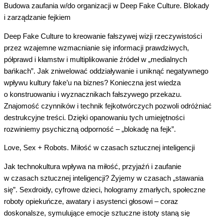
Budowa zaufania w/do organizacji w Deep Fake Culture. Blokady
i zarządzanie fejkiem
Deep
Fake
Culture
to kreowanie fałszywej wizji rzeczywistości
przez wzajemne wzmacnianie się informacji prawdziwych,
półprawd i kłamstw i multiplikowanie źródeł w „medialnych
bańkach”. Jak zniwelować oddziaływanie i uniknąć negatywnego
wpływu kultury
fake
’
u
na biznes?
Konieczna jest
wiedza
o konstruowaniu i wyznacznikach fałszywego przekazu.
Znajomość czynników i technik
fejkotwórczych
pozwoli odróżniać
destrukcyjne treści. Dzięki opanowaniu tych umiejętności
rozwiniemy psychiczną odporność – „blokadę na
fejk
”.
Love, Sex + Robots. Miłość w czasach sztucznej inteligencji
Jak
technokultura
wpływa na miłość, przyjaźń i zaufanie
w czasach sztucznej inteligencji? Żyjemy w czasach „stawania
się”.
Sexdroidy
, cyfrowe dzieci, hologramy zmarłych, społeczne
roboty opiekuńcze, awatary i asystenci głosowi – coraz
doskonalsze, symulujące emocje sztuczne istoty staną się