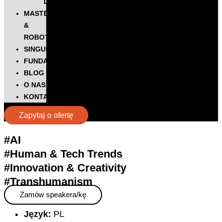
DIGITALKS
MASTERS
&
ROBOTS
SINGULARITY
FUNDACJA
BLOG
O NAS
KONTAKT
Zapytaj o ofertę
#AI
#Human & Tech Trends
#Innovation & Creativity
#Transhumanism
Zamów speakera/kę
Język:
PL