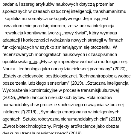
badania i szereg artykułów naukowych dotyczą przemian
społecznych w czasach sztucznej inteligencji,
transhumanizmu
i kapitalizmu somatyczno-kognitywnego.
Jej misją jest
uświadomienie przedsiębiorcom, że sztuczna inteligencja
i rewolucja kognitywna tworzą „nowy świat”, który wymaga
adaptacji i konieczności wdrażania nowych strategii w firmach
funkcjonujących w szybko zmieniającym się otoczeniu.
W
recenzowanych monografiach naukowych i czasopismach
opublikowała
m.in
: „
Etyczny imperatyw wolności morfologicznej.
Nauka i technologia jako
narzędzia
cielesnej przemiany” (2020),
„Estetyka cielesności
p
ostbiologicznej
.
T
echnoantropologia
wobec
poszerzenia ludzkiego
s
ensorium
”
(2019), „S
ztuczna inteligencja.
W
yobrażenia
k
o
ntrintuicyjne
w
procesie
t
ransmisjkulturowej
”
(2
0
19), „Wielki ła
ńcuch ni
e-ludzkich byt
ów. Ro
la robo
tów
huma
noidalnych w procesie społecznego oswajania sztucznej
intel
igencji”(
2019)
, „Symulacja emocjonalna w inteligentnych
agentach. Sztuka
robot
yczna
nieh
umanoidalnych ciał”
(2019)
,
„Zwro
t biot
echnologiczny. Projekty
art@s
cience
jako
obszar
dyskursu
trans
humanistycznego
” (2018
).