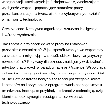
w organizacji
ułatwiających jej funkcjonowanie, zwiększające
wydajność zespołu i poprawiające atmosferę pracy
przez koncentracje na twórczej sferze wykonywanych działań
w harmonii z technologią.
Creative code. Kreatywna organizacja: sztuczna inteligencja
i twórcza wyobraźnia
Jak zaprosić przypadek do
współpracy
na ustalonych
przez siebie warunkach? W jaki sposób tworzyć we współpracy
ze sztuczną inteligencją – w sposób obliczeniowy i artystyczny
równocześnie? Przykłady dla biznesu znajdujemy w działalności
artystów pracujących w paradygmacie
art@science
. Współpraca
człowieka i maszyny w konkretnych realizacjach, myślenie „Out
of The Box” dostarcza nowych
spos
obów
postrzegania świata
i sposobów na korzystanie z oprogramowania naszego umysłu
(
mindware
). Inspirujące przykłady ko-kreacji z
technologią, dzięki
której zachodzi synergia nieosiągalna bez wsparcia
technologicznego.