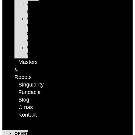
PROGRAM
SINGULARITY
KONFERENCJA
MASTERS
&
ROBOTS
PODCAST
DIGITALKS
Masters
&
Robots
Singularity
Fundacja
Blog
O nas
Kontakt
OFERTA