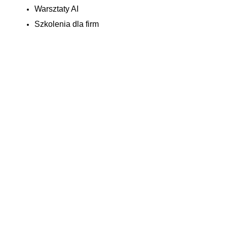
Warsztaty AI
Szkolenia dla firm
Let's complete your application:
First Name:
Last Name:
Applicant Email:
Phone Number:
Job Title:
Job Level
Company or Organization
Industry
Country/Region
How did you hear about the Executive Program?