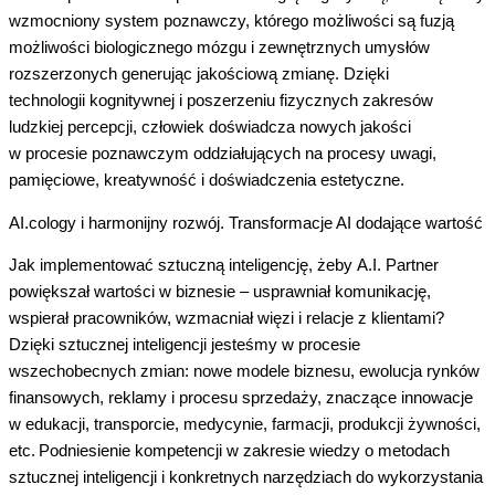
wzmocniony system poznawczy, którego możliwości są fuzją
możliwości biologicznego mózgu i zewnętrznych umysłów
rozszerzonych generując jakościową zmianę. Dzięki
t
echnologi
i kognitywnej i poszerzeniu fizycznych zakresów
ludzkiej percepcji, człowiek doświadcza nowych jakości
w procesie poznawczym oddziałujących na procesy uwagi,
pamięciowe, kreatywność i doświadczenia estetyczne.
AI.cology i harmonijny rozwój. Transformacje AI dodające wartość
Jak implementować sztuczną inteligencję,
żeby A.I. Partner
powiększał
warto
ści
w biznesie –
usprawniał komunikację,
wspierał pracowników, wzmacniał więzi i relacje z klientami?
Dzięki sztucznej inteligencji jesteśmy w procesie
wszechobecnych zmian: nowe modele biznesu, ewolucja rynków
finansowych, reklamy i procesu sprzedaży, znaczące innowacje
w edukacji, transporcie, medycynie, farmacji, produkcji żywności,
etc.
Podniesienie kompetencji w zakresie wiedzy o metodach
sztucznej inteligencji i konkretnych narzędziach do wykorzystania