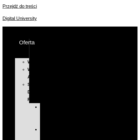
Przejdź do treści
Digital University
Oferta
WYSTĄPIENIA
WARSZTATY
AI
SZKOLENIA
DLA
FIRM
KOMPLEKSOWE
PROGRAMY
ROZWOJOWE
EXECUTIVE
EDUCATION