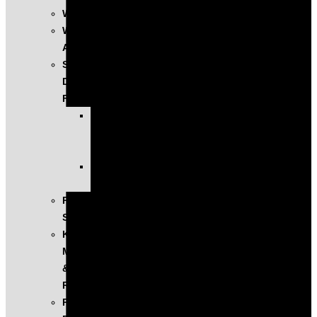
WYSTĄPIENIA
WARSZTATY
AI
SZKOLENIA
DLA
FIRM
KOMPLEKSOWE
PROGRAMY
ROZWOJOWE
EXECUTIVE
EDUCATION
PROGRAM
SINGULARITY
KONFERENCJA
MASTERS
&
ROBOTS
PODCAST