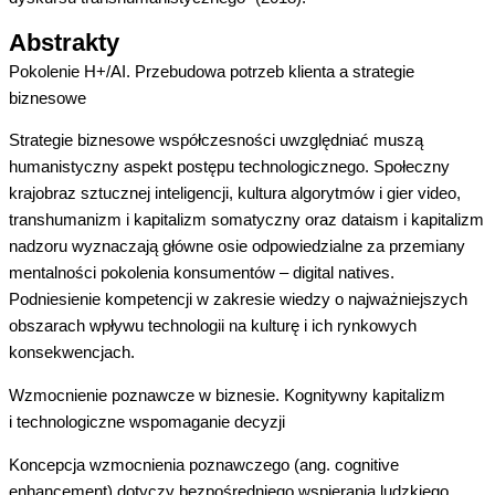
Abstrakty
Pokolenie H+/AI. Przebudowa potrzeb klienta a strategie
biznesowe
Strategie biznesowe
współczesności uwzględniać muszą
humanistyczny aspekt postępu technologicznego. Społeczny
krajobraz sztucznej inteligencji, kultura algorytmów i gier video,
transhumanizm
i kapitalizm somatyczny oraz
dataism
i kapitalizm
nadzoru wyznaczają główne osie odpowiedzialne za przemiany
mentalności pokolenia konsumentów –
digital
natives
.
Podniesienie kompetencji w zakresie wiedzy o najważniejszych
obszarach wpływu technologii na kulturę i ich rynkowych
konsekwencjach.
Wzmocnienie poznawcze w biznesie. Kognitywny kapitalizm
i technologiczne wspomaganie decyzji
Koncepcja wzmocnienia poznawczego (ang. cognitive
enhancement) dotyczy bezpośredniego wspierania ludzkiego