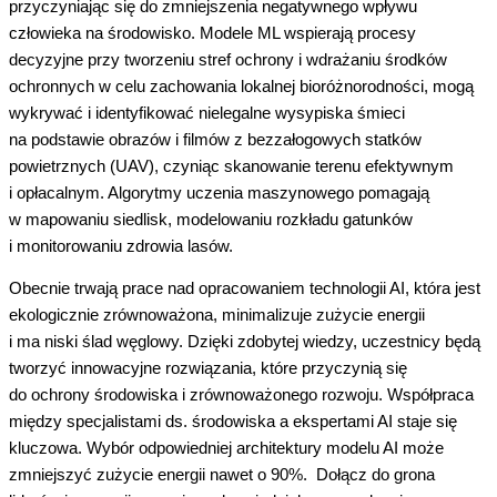
przyczyniając się do zmniejszenia negatywnego wpływu
człowieka na środowisko. Modele ML wspierają procesy
decyzyjne przy tworzeniu stref ochrony i wdrażaniu środków
ochronnych w celu zachowania lokalnej bioróżnorodności, mogą
wykrywać i identyfikować nielegalne wysypiska śmieci
na podstawie obrazów i filmów z bezzałogowych statków
powietrznych (UAV), czyniąc skanowanie terenu efektywnym
i opłacalnym. Algorytmy uczenia maszynowego pomagają
w mapowaniu siedlisk, modelowaniu rozkładu gatunków
i monitorowaniu zdrowia lasów.
Obecnie trwają prace nad opracowaniem technologii AI, która jest
ekologicznie zrównoważona, minimalizuje zużycie energii
i ma niski ślad węglowy. Dzięki zdobytej wiedzy, uczestnicy będą
tworzyć innowacyjne rozwiązania, które przyczynią się
do ochrony środowiska i zrównoważonego rozwoju. Współpraca
między specjalistami ds. środowiska a ekspertami AI staje się
kluczowa. Wybór odpowiedniej architektury modelu AI może
zmniejszyć
zu
życie energii nawet o 90%. Dołącz do grona