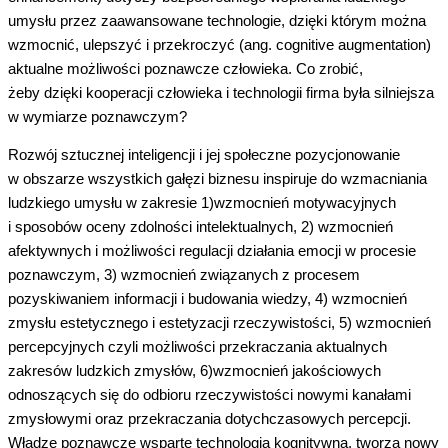
umysłu przez zaawansowane
technologi
e, dzięki którym można
wzmocnić, ulepszyć i przekroczyć (ang. c
ognitive
a
ugmentation
)
aktualne możliwości poznawcze człowieka. Co zrobić,
żeby dzięki kooperacji człowieka i technologii firma była silniejsza
w wymiarze poznawczym?
Rozwój sztucznej inteligencji i jej społeczne pozycjonowanie
w obszarze wszystkich gałęzi biznesu inspiruje do wzmacniania
ludzkiego umysłu w zakresie 1)wzmocnień motywacyjnych
i sposobów oceny zdolności intelektualnych, 2) wzmocnień
afektywnych i możliwości regulacji działania emocji w procesie
poznawczym, 3) wzmocnień związanych z procesem
pozyskiwaniem informacji i budowania wiedzy, 4) wzmocnień
zmysłu estetycznego i estetyzacji rzeczywistości, 5) wzmocnień
percepcyjnych czyli możliwości przekraczania aktualnych
zakresów ludzkich zmysłów, 6)wzmocnień jakościowych
odnoszących się do odbioru rzeczywistości nowymi kanałami
zmysłowymi oraz przekraczania dotychczasowych percepcji.
Władze poznawcze wsparte technologią kognitywną, tworzą nowy